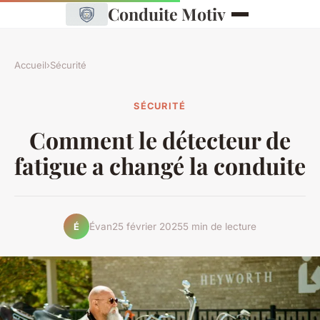
Conduite Motiv
Accueil
›
Sécurité
SÉCURITÉ
Comment le détecteur de
fatigue a changé la conduite
Évan
25 février 2025
5 min de lecture
É